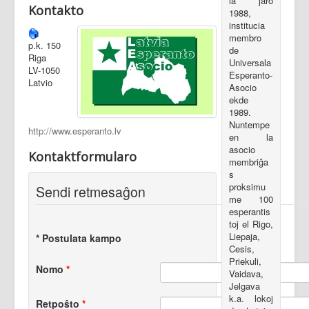
la jaro
Kontakto
1988,
institucia
membro
p.k. 150
de
Riga
Universala
LV-1050
Esperanto-
Latvio
Asocio
ekde
1989.
Nuntempe
http://www.esperanto.lv
en la
asocio
Kontaktformularo
membriĝa
s
proksimu
Sendi retmesaĝon
me 100
esperantis
toj el Rigo,
Liepaja,
*
Postulata kampo
Cesis,
Priekuli,
Nomo
*
Vaidava,
Jelgava
k.a. lokoj
Retpoŝto
*