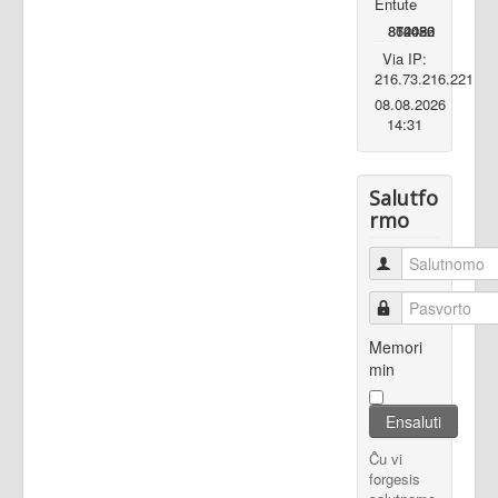
Entute
862020
870082
14456
Via IP:
216.73.216.221
08.08.2026
14:31
Salutfo
rmo
Salutnomo
Pasvorto
Memori
min
Ensaluti
Ĉu vi
forgesis