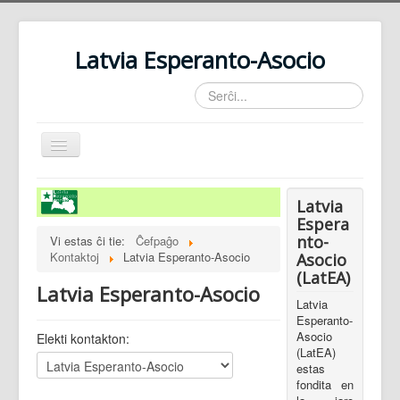
Latvia Esperanto-Asocio
Serĉi...
Baskuligi
navigadon
Informo pri BET-60
Latvia
Pri ni
Espera
nto-
Vi estas ĉi tie:
Ĉefpaĝo
Kontaktoj
Kontaktoj
Latvia Esperanto-Asocio
Asocio
(LatEA)
Latvia Esperanto-Asocio
Latvia
Esperanto-
Asocio
Elekti kontakton:
(LatEA)
estas
fondita en