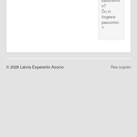
salutnomo
n?
Ĉu vi
forgesis
pasvorton
?
© 2026 Latvia Esperanto Asocio
Ree supren