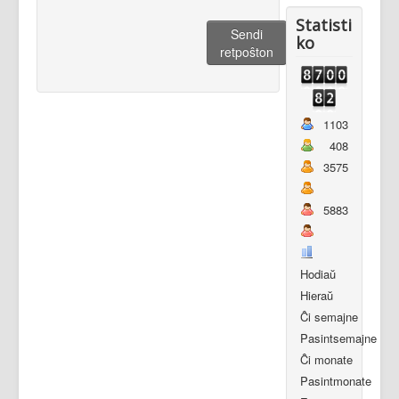
Statisti
Sendi
ko
retpoŝton
1103
408
3575
5883
Hodiaŭ
Hieraŭ
Ĉi semajne
Pasintsemajne
Ĉi monate
Pasintmonate