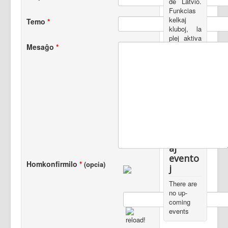
de Latvio.
Funkcias
kelkaj
Temo
*
kluboj, la
plej aktiva
Mesaĝo
*
el ili - Riga
Esperanto-
klubo,
funkcianta
ĉe Latva
Societo de
Rigo.
Venont
aj
evento
Homkonfirmilo
*
(opcia)
j
There are
no up-
coming
events